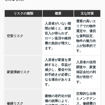
リスクの種類
概要
主な対策
需要の高いエ
入居者がいない期
リアでの物件
間が続くと、家賃
選定や、適切
収入が得られず、
空室リスク
な賃料設定、
ローン返済や維持
物件の魅力向
費の負担が増大し
上が効果的で
ます。
す。
入居者が家賃を滞
入居者の信用
納すると、収益が
調査や、家賃
減少し、督促や法
家賃滞納リスク
保証会社の利
的手続きが必要に
用が有効で
なる場合がありま
す。
す。
定期的な点検
建物の老朽化や設
とメンテナン
備の故障により、
修繕リスク
ス、修繕費の