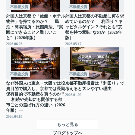
不動産投資
不動産投資
外国人は京都で「旅館・ホテル
外国人は京都の不動産に何を求
物件」を持てるのか？ ― 民
めているのか？ ― 利回り？キ
泊・簡易宿所・旅館業法、“実
ャピタルゲイン？それとも“京
際にできること／難しいこ
都を持つ意味”なのか（2026年
と”（2026年版）―
版）―
2026.06.03
2026.05.17
不動産投資
不動産投資
なぜ外国人は東京・大阪では投
京都不動産投資は「利回り」で
資目的で購入し、京都では長期
考えるとズレやすい理由
保有目的で不動産を買うのか？
2026.01.09
― 相続や売却にも関係する都
市ごとの選ばれ方の違い（2026
年版）―
2026.04.19
もっと見る
ブログトップへ