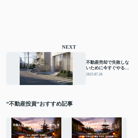
NEXT
不動産売却で失敗しな
いために今すぐやるべ
きことは？はじめにす
2025.07.26
べきこともまとめて紹
介
”不動産投資”おすすめ記事