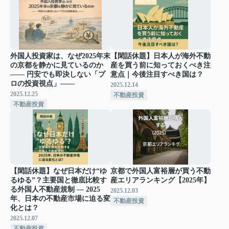
外国人投資家は、なぜ2025年末
【閑話休題】日本人が海外不動
の京都を静かに見ているのか
産を買う前に知っておくべき注
―― 円安でも即決しない「プ
意点｜今後注目すべき国は？
ロの投資視点」――
2025.12.14
2025.12.25
不動産投資
不動産投資
【閑話休題】なぜ日本だけ“ゆ
京都で外国人富裕層が買う不動
るゆる”？主要国と徹底比較す
産エリアランキング【2025年】
る外国人不動産規制 ― 2025
2025.12.03
年、日本の不動産市場に迫る変
不動産投資
化とは？
2025.12.07
不動産投資