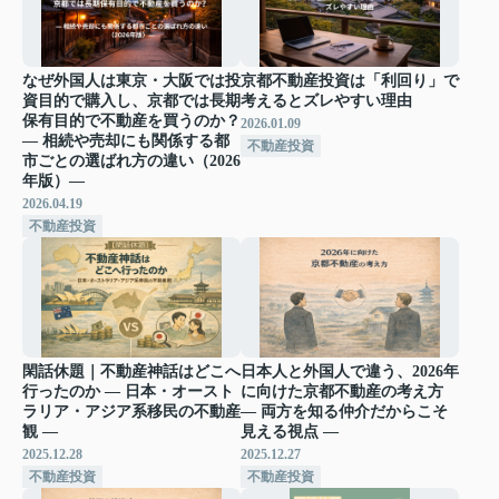
なぜ外国人は東京・大阪では投
京都不動産投資は「利回り」で
資目的で購入し、京都では長期
考えるとズレやすい理由
保有目的で不動産を買うのか？
2026.01.09
― 相続や売却にも関係する都
不動産投資
市ごとの選ばれ方の違い（2026
年版）―
2026.04.19
不動産投資
閑話休題｜不動産神話はどこへ
日本人と外国人で違う、2026年
行ったのか ― 日本・オースト
に向けた京都不動産の考え方
ラリア・アジア系移民の不動産
— 両方を知る仲介だからこそ
観 ―
見える視点 —
2025.12.28
2025.12.27
不動産投資
不動産投資