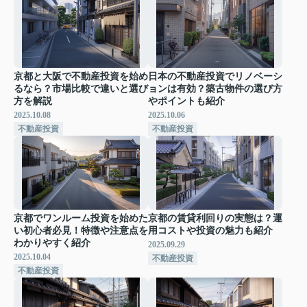
京都と大阪で不動産投資を始め
日本の不動産投資でリノベーシ
るなら？市場比較で違いと選び
ョンは有効？築古物件の選び方
方を解説
やポイントも紹介
2025.10.08
2025.10.06
不動産投資
不動産投資
京都でワンルーム投資を始めた
京都の賃貸利回りの実態は？運
い初心者必見！特徴や注意点を
用コストや投資の魅力も紹介
わかりやすく紹介
2025.09.29
2025.10.04
不動産投資
不動産投資