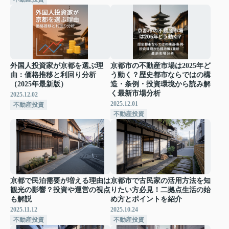
外国人投資家が京都を選ぶ理
京都市の不動産市場は2025年ど
由：価格推移と利回り分析
う動く？歴史都市ならではの構
（2025年最新版）
造・条例・投資環境から読み解
く最新市場分析
2025.12.02
2025.12.01
不動産投資
不動産投資
京都で民泊需要が増える理由は
京都市で古民家の活用方法を知
観光の影響？投資や運営の視点
りたい方必見！二拠点生活の始
も解説
め方とポイントを紹介
2025.11.12
2025.10.24
不動産投資
不動産投資