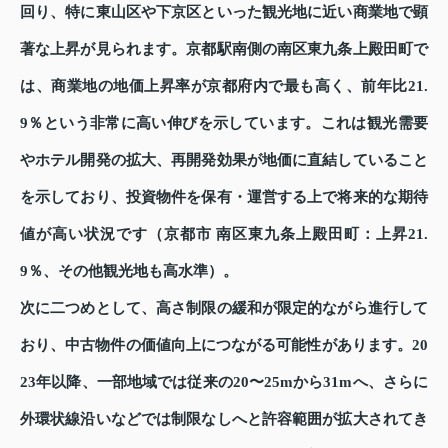
回り、特に東山区や下京区といった観光地に近い商業地で顕
著な上昇が見られます。京都駅南側の南区東九条上殿田町で
は、商業地の地価上昇率が京都府内で最も高く、前年比21.
9％という非常に高い伸びを示しています。これは観光需要
やホテル開発の拡大、再開発効果が地価に直結していること
を示しており、投資物件を保有・運営する上で将来的な期待
値が高い状況です（京都市 南区東九条上殿田町：上昇21.
9％、その他観光地も高水準）。
次に二つめとして、高さ制限の緩和が限定的ながら進行して
おり、中古物件の価値向上につながる可能性があります。20
23年以降、一部地域では従来の20〜25mから31mへ、さらに
外環状線沿いなどでは制限なしへと許容範囲が拡大されてき