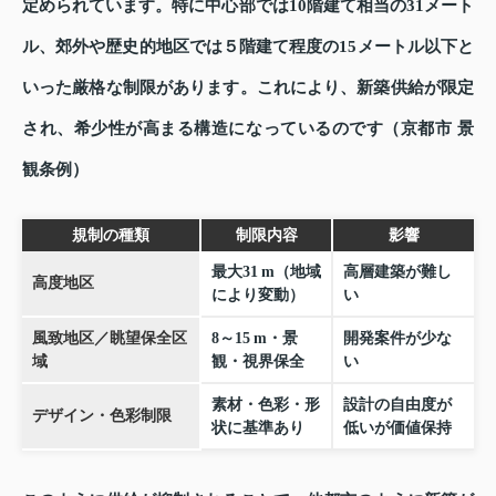
定められています。特に中心部では10階建て相当の31メート
ル、郊外や歴史的地区では５階建て程度の15メートル以下と
いった厳格な制限があります。これにより、新築供給が限定
され、希少性が高まる構造になっているのです（京都市 景
観条例）
規制の種類
制限内容
影響
最大31 m（地域
高層建築が難し
高度地区
により変動）
い
風致地区／眺望保全区
8～15 m・景
開発案件が少な
域
観・視界保全
い
素材・色彩・形
設計の自由度が
デザイン・色彩制限
状に基準あり
低いが価値保持