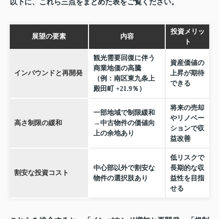
以下に、これら三点をまとめた表をご覧ください。
投資メリッ
展望の要素
内容
ト
観光需要回復に伴う
資産価値の
商業地価の高騰
インバウンドと再開発
上昇が期待
（例：南区東九条上
できる
殿田町 +21.9％）
将来の売却
一部地域で制限緩和
やリノベー
高さ制限の緩和
→中古物件の価値向
ションで収
上の余地あり
益改善
低リスクで
中心部以外で割安な
長期的な収
割安な投資コスト
物件の選択肢あり
益性を目指
せる