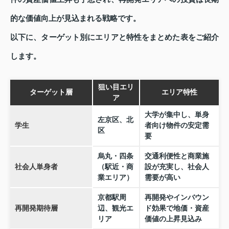
的な価値向上が見込まれる戦略です。
以下に、ターゲット別にエリアと特性をまとめた表をご紹介
します。
狙い目エリ
ターゲット層
エリア特性
ア
大学が集中し、単身
左京区、北
学生
者向け物件の安定需
区
要
烏丸・四条
交通利便性と商業施
社会人単身者
（駅近・商
設が充実し、社会人
業エリア）
需要が高い
京都駅周
再開発やインバウン
再開発期待層
辺、観光エ
ド効果で地価・資産
リア
価値の上昇見込み