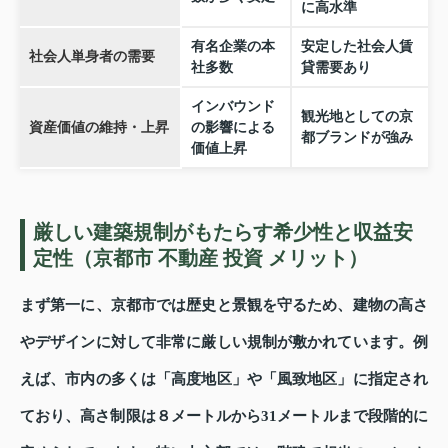
に高水準
有名企業の本
安定した社会人賃
社会人単身者の需要
社多数
貸需要あり
インバウンド
観光地としての京
資産価値の維持・上昇
の影響による
都ブランドが強み
価値上昇
厳しい建築規制がもたらす希少性と収益安
定性（京都市 不動産 投資 メリット）
まず第一に、京都市では歴史と景観を守るため、建物の高さ
やデザインに対して非常に厳しい規制が敷かれています。例
えば、市内の多くは「高度地区」や「風致地区」に指定され
ており、高さ制限は８メートルから31メートルまで段階的に