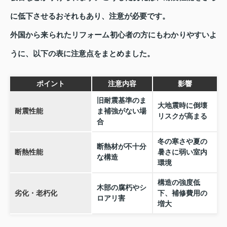
に低下させるおそれもあり、注意が必要です。
外国から来られたリフォーム初心者の方にもわかりやすいよ
うに、以下の表に注意点をまとめました。
ポイント
注意内容
影響
旧耐震基準のま
大地震時に倒壊
耐震性能
ま補強がない場
リスクが高まる
合
冬の寒さや夏の
断熱材が不十分
断熱性能
暑さに弱い室内
な構造
環境
構造の強度低
木部の腐朽やシ
劣化・老朽化
下、補修費用の
ロアリ害
増大