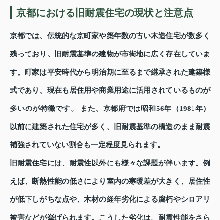
京都における旧耐震住宅の現状と注意点
京都では、伝統的な京町家や築年数の古い木造住宅が数多く
残っており、旧耐震基準の建物が市街地に広く存在していま
す。町家は平安時代から明治期に至るまで継承された建築様
式であり、現在も居住用や商業用途に活用されているものが
多いのが特徴です。 また、京都府では昭和56年（1981年）
以前に建築された住宅が多く、旧耐震基準の構造のまま耐震
補強されていない割合も一定程度見られます。
旧耐震住宅には、耐震性以外にも様々な課題が伴います。例
えば、断熱性能の低さにより室内の寒暖差が大きく、居住性
が低下しがちな点や、木材の経年劣化による腐朽やシロアリ
被害などが挙げられます。こうした劣化は、耐震性能をさら