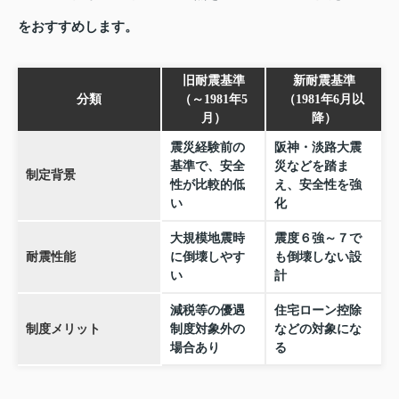
をおすすめします。
旧耐震基準
新耐震基準
分類
（～1981年5
（1981年6月以
月）
降）
震災経験前の
阪神・淡路大震
基準で、安全
災などを踏ま
制定背景
性が比較的低
え、安全性を強
い
化
大規模地震時
震度６強～７で
耐震性能
に倒壊しやす
も倒壊しない設
い
計
減税等の優遇
住宅ローン控除
制度メリット
制度対象外の
などの対象にな
場合あり
る