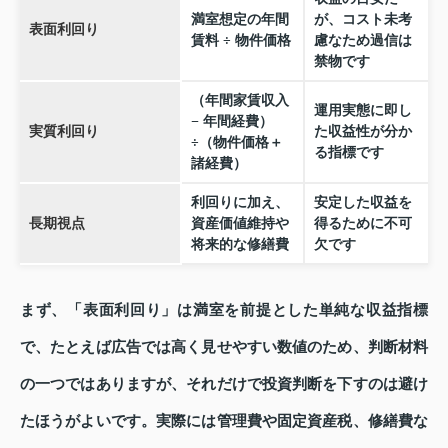
満室想定の年間
が、コスト未考
表面利回り
賃料 ÷ 物件価格
慮なため過信は
禁物です
（年間家賃収入
運用実態に即し
− 年間経費）
実質利回り
た収益性が分か
÷（物件価格＋
る指標です
諸経費）
利回りに加え、
安定した収益を
長期視点
資産価値維持や
得るために不可
将来的な修繕費
欠です
まず、「表面利回り」は満室を前提とした単純な収益指標
で、たとえば広告では高く見せやすい数値のため、判断材料
の一つではありますが、それだけで投資判断を下すのは避け
たほうがよいです。実際には管理費や固定資産税、修繕費な