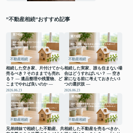
”不動産相続”おすすめ記事
不動産相続
不動産相続
相続した空き家、片付けてから
相続した実家、誰も住まない場
売るべき？そのままでも売れ
合はどうすればいい？ ― 空き
る？ ― 遺品整理や残置物、ど
家になる前に考えておきたい3
こまでやれば良いのか ―
つの選択肢 ―
2026.06.23
2026.06.23
不動産相続
不動産相続
兄弟姉妹で相続した不動産、共
相続した不動産を売るべきか、