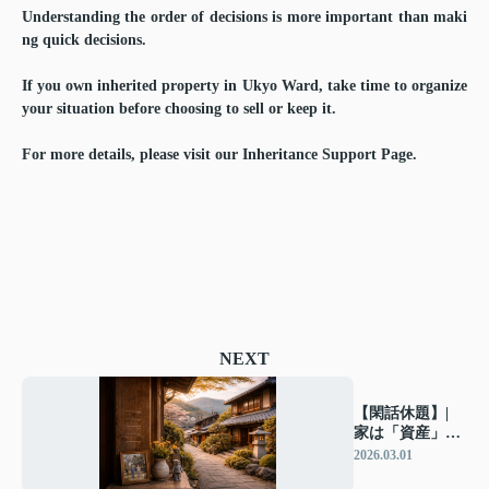
Understanding the order of decisions is more important than maki
ng quick decisions.
If you own inherited property in Ukyo Ward, take time to organize
your situation before choosing to sell or keep it.
For more details, please visit our Inheritance Support Page.
NEXT
【閑話休題】|
家は「資産」
か、それとも
2026.03.01
「時間」か。