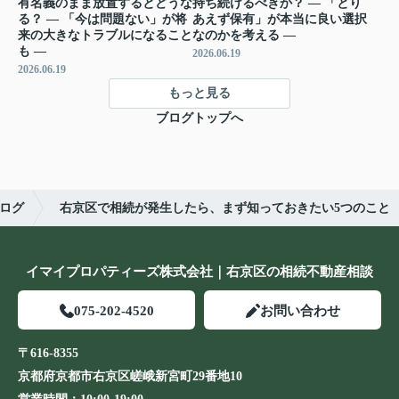
有名義のまま放置するとどうな
持ち続けるべきか？ ― 「とり
る？ ― 「今は問題ない」が将
あえず保有」が本当に良い選択
来の大きなトラブルになること
なのかを考える ―
も ―
2026.06.19
2026.06.19
もっと見る
ブログトップへ
ログ
右京区で相続が発生したら、まず知っておきたい5つのこと
イマイプロパティーズ株式会社｜右京区の相続不動産相談
075-202-4520
お問い合わせ
〒616-8355
京都府京都市右京区嵯峨新宮町29番地10