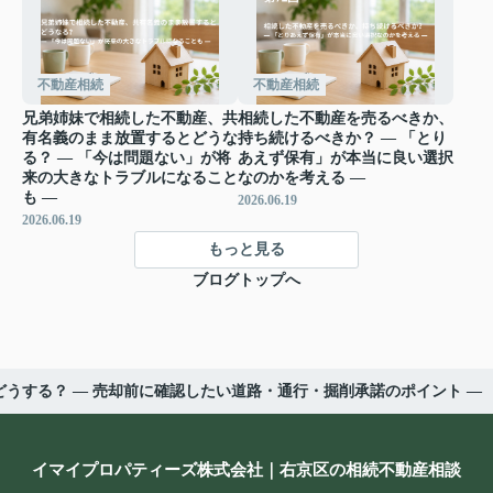
不動産相続
不動産相続
兄弟姉妹で相続した不動産、共
相続した不動産を売るべきか、
有名義のまま放置するとどうな
持ち続けるべきか？ ― 「とり
る？ ― 「今は問題ない」が将
あえず保有」が本当に良い選択
来の大きなトラブルになること
なのかを考える ―
も ―
2026.06.19
2026.06.19
もっと見る
ブログトップへ
うする？ ― 売却前に確認したい道路・通行・掘削承諾のポイント ―
イマイプロパティーズ株式会社｜右京区の相続不動産相談