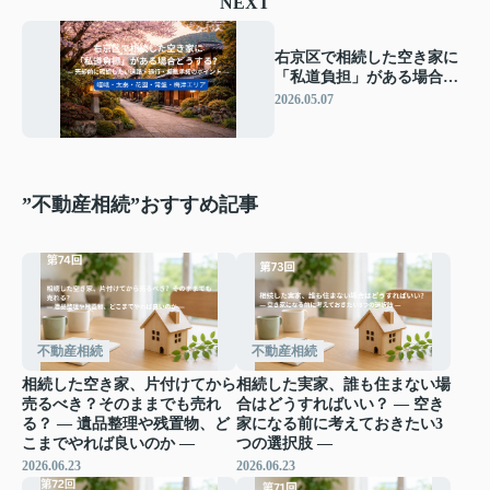
NEXT
右京区で相続した空き家に
「私道負担」がある場合ど
うする？ ― 売却前に確認し
2026.05.07
たい道路・通行・掘削承諾
のポイント ―
”不動産相続”おすすめ記事
不動産相続
不動産相続
相続した空き家、片付けてから
相続した実家、誰も住まない場
売るべき？そのままでも売れ
合はどうすればいい？ ― 空き
る？ ― 遺品整理や残置物、ど
家になる前に考えておきたい3
こまでやれば良いのか ―
つの選択肢 ―
2026.06.23
2026.06.23