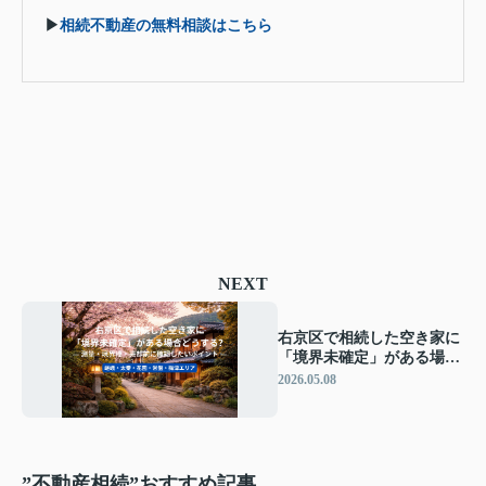
▶
相続不動産の無料相談はこちら
NEXT
右京区で相続した空き家に
「境界未確定」がある場合
どうする？ ― 測量・境界
2026.05.08
標・売却前に確認したいポ
イント ―
”不動産相続”おすすめ記事