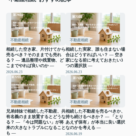
不動産相続
不動産相続
相続した空き家、片付けてから
相続した実家、誰も住まない場
売るべき？そのままでも売れ
合はどうすればいい？ ― 空き
る？ ― 遺品整理や残置物、ど
家になる前に考えておきたい3
こまでやれば良いのか ―
つの選択肢 ―
2026.06.23
2026.06.23
不動産相続
不動産相続
兄弟姉妹で相続した不動産、共
相続した不動産を売るべきか、
有名義のまま放置するとどうな
持ち続けるべきか？ ― 「とり
る？ ― 「今は問題ない」が将
あえず保有」が本当に良い選択
来の大きなトラブルになること
なのかを考える ―
も ―
2026.06.19