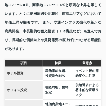
地＋2.3〜5.8％、商業地＋7.6〜11.6％と顕著な上昇を示して
います。とくに夢洲周辺や此花区、南港エリアなどにおいて
地価上昇が顕著です。 また、交通インフラの強化や新たな
商業開発、中長期的な観光投資（ＩＲ構想など）も進んでお
り、長期的な価値向上や賃貸需要の底上げにつながる可能性
があります。
項目
特徴
留意点
稼働率80％超、
イベント後の需
ホテル投資
投資割合34％
給変化に注意
供給過多による
需給均衡、賃料
オフィス投資
将来的な変動リ
安定
スク
地価商業地＋7〜