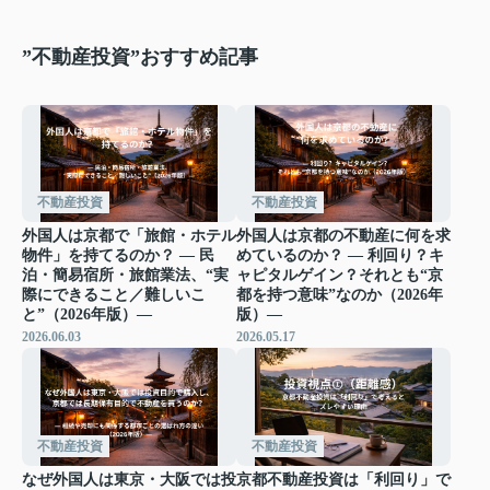
”不動産投資”おすすめ記事
不動産投資
不動産投資
外国人は京都で「旅館・ホテル
外国人は京都の不動産に何を求
物件」を持てるのか？ ― 民
めているのか？ ― 利回り？キ
泊・簡易宿所・旅館業法、“実
ャピタルゲイン？それとも“京
際にできること／難しいこ
都を持つ意味”なのか（2026年
と”（2026年版）―
版）―
2026.06.03
2026.05.17
不動産投資
不動産投資
なぜ外国人は東京・大阪では投
京都不動産投資は「利回り」で