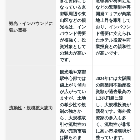
きな要因にも
道頓堀や梅田近辺
なっている京
などの繁華街や再
都駅周辺や東
開発エリアが商業
山区などの観
地上昇を牽引して
観光・インバウンドに
光地は、イン
おり、インバウン
強い需要
バウンド需要
ド需要に支えられ
が根強く、投
たホテル投資や商
資対象として
業投資との親和性
の魅力が高い
が高いです。
です。
観光地や京都
駅中心部では
2024年には大阪圏
値上がり傾向
の商業用不動産投
が広がってい
資額が過去最高の
ますが、土地
1.2兆円超に達
の希少性や規
し、大規模投資が
流動性・規模拡大志向
制の強さか
活発です。海外投
ら、大規模取
資家の参入も多
引や流動性の
く、流動性が非常
高い売買市場
に高い市場環境が
は限られま
整っています。