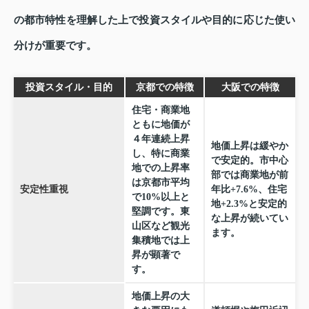
の都市特性を理解した上で投資スタイルや目的に応じた使い
分けが重要です。
投資スタイル・目的
京都での特徴
大阪での特徴
住宅・商業地
ともに地価が
４年連続上昇
地価上昇は緩やか
し、特に商業
で安定的。市中心
地での上昇率
部では商業地が前
は京都市平均
安定性重視
年比+7.6%、住宅
で10%以上と
地+2.3%と安定的
堅調です。東
な上昇が続いてい
山区など観光
ます。
集積地では上
昇が顕著で
す。
地価上昇の大