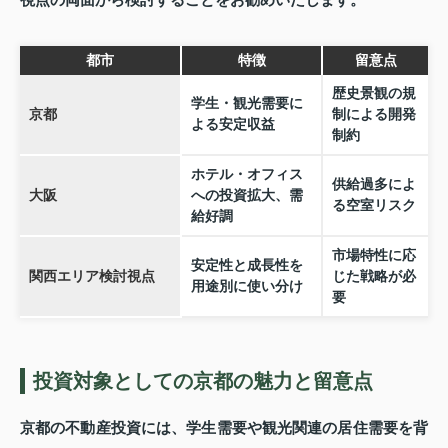
都市
特徴
留意点
歴史景観の規
学生・観光需要に
京都
制による開発
よる安定収益
制約
ホテル・オフィス
供給過多によ
大阪
への投資拡大、需
る空室リスク
給好調
市場特性に応
安定性と成長性を
関西エリア検討視点
じた戦略が必
用途別に使い分け
要
投資対象としての京都の魅力と留意点
京都の不動産投資には、学生需要や観光関連の居住需要を背