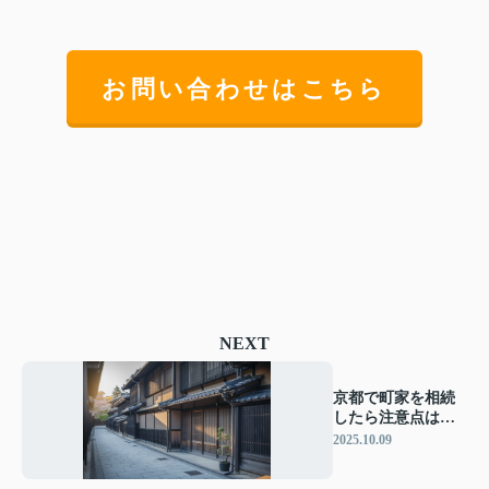
お問い合わせはこちら
NEXT
京都で町家を相続
したら注意点は
何？売却時に知る
2025.10.09
べき手続きも解説