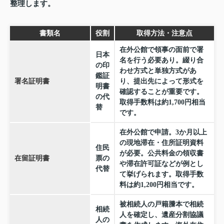
整理します。
書類名
役割
取得方法・注意点
在外公館で領事の面前で署
日本
名を行う必要あり。綴り合
の印
わせ方式と単独方式があ
鑑証
署名証明書
り、提出先によって形式を
明書
確認することが重要です。
の代
取得手数料は約1,700円相当
替
です。
在外公館で申請。3か月以上
の現地滞在・住所証明資料
住民
が必要。公共料金の領収書
在留証明書
票の
や滞在許可証などが例とし
代替
て挙げられます。取得手数
料は約1,200円相当です。
被相続人の戸籍謄本で相続
相続
人を確定し、遺産分割協議
人の