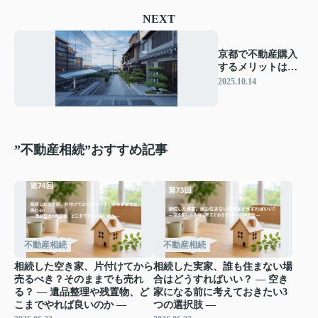
NEXT
京都で不動産購入
するメリットは？
法人名義の活用と
2025.10.14
注意点も紹介
”不動産相続”おすすめ記事
不動産相続
不動産相続
相続した空き家、片付けてから
相続した実家、誰も住まない場
売るべき？そのままでも売れ
合はどうすればいい？ ― 空き
る？ ― 遺品整理や残置物、ど
家になる前に考えておきたい3
こまでやれば良いのか ―
つの選択肢 ―