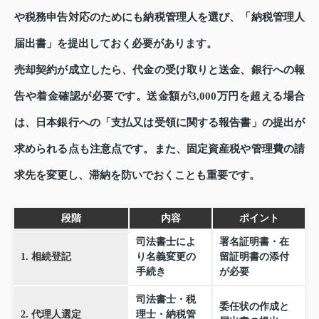
や税務申告対応のためにも納税管理人を選び、「納税管理人
届出書」を提出しておく必要があります。
売却契約が成立したら、代金の受け取りと送金、銀行への報
告や着金確認が必要です。送金額が3,000万円を超える場合
は、日本銀行への「支払又は受領に関する報告書」の提出が
求められる点も注意点です。また、固定資産税や管理費の請
求先を変更し、滞納を防いでおくことも重要です。
段階
内容
ポイント
司法書士によ
署名証明書・在
1. 相続登記
り名義変更の
留証明書の添付
手続き
が必要
司法書士・税
委任状の作成と
2. 代理人選定
理士・納税管