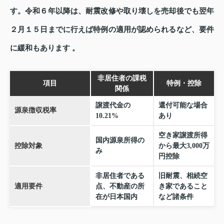
す。令和６年以降は、耐震改修や取り壊しを売却後でも翌年
２月１５日までに行えば特例の適用が認められるなど、要件
に緩和もあります 。
非居住者の課税
項目
特例・控除
関係
譲渡代金の
還付可能な場合
源泉徴収税率
10.21%
あり
空き家譲渡所得
国内源泉所得の
控除対象
から最大3,000万
み
円控除
非居住者である
旧耐震、相続空
適用要件
点、不動産の所
き家であること
在が日本国内
など諸条件