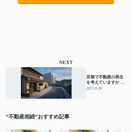
NEXT
京都で不動産の再生
を考えていますか イ
ンバウンド需要の変
2025.11.30
化と活用法を紹介
”不動産相続”おすすめ記事