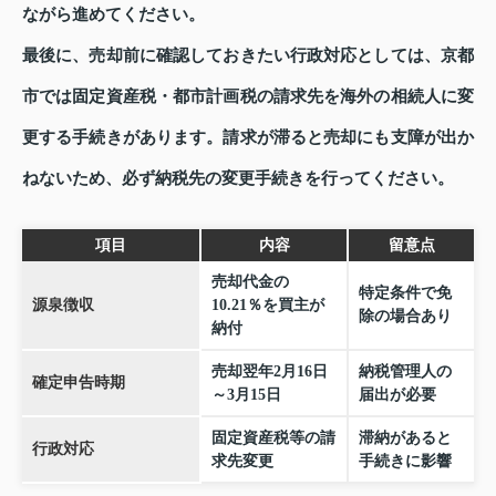
ながら進めてください。
最後に、売却前に確認しておきたい行政対応としては、京都
市では固定資産税・都市計画税の請求先を海外の相続人に変
更する手続きがあります。請求が滞ると売却にも支障が出か
ねないため、必ず納税先の変更手続きを行ってください。
項目
内容
留意点
売却代金の
特定条件で免
源泉徴収
10.21％を買主が
除の場合あり
納付
売却翌年2月16日
納税管理人の
確定申告時期
～3月15日
届出が必要
固定資産税等の請
滞納があると
行政対応
求先変更
手続きに影響