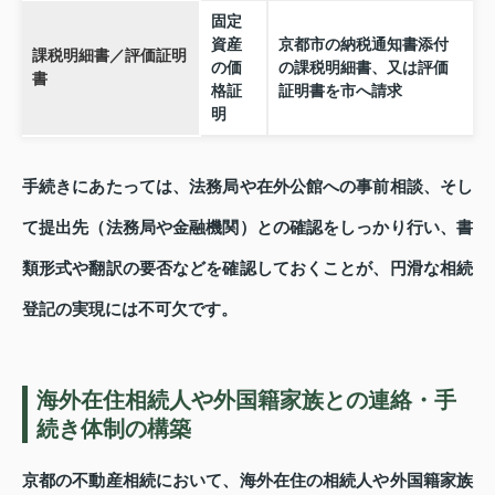
固定
資産
京都市の納税通知書添付
課税明細書／評価証明
の価
の課税明細書、又は評価
書
格証
証明書を市へ請求
明
手続きにあたっては、法務局や在外公館への事前相談、そし
て提出先（法務局や金融機関）との確認をしっかり行い、書
類形式や翻訳の要否などを確認しておくことが、円滑な相続
登記の実現には不可欠です。
海外在住相続人や外国籍家族との連絡・手
続き体制の構築
京都の不動産相続において、海外在住の相続人や外国籍家族