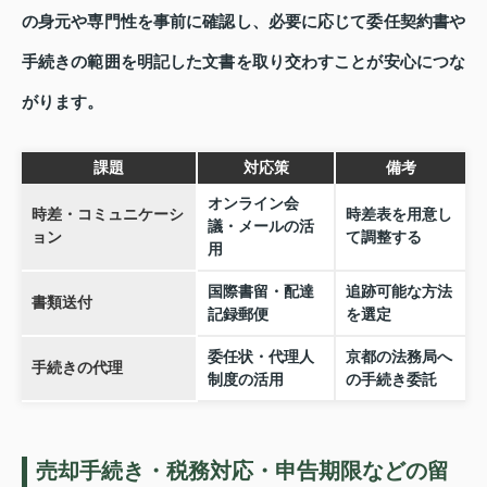
の身元や専門性を事前に確認し、必要に応じて委任契約書や
手続きの範囲を明記した文書を取り交わすことが安心につな
がります。
課題
対応策
備考
オンライン会
時差・コミュニケーシ
時差表を用意し
議・メールの活
ョン
て調整する
用
国際書留・配達
追跡可能な方法
書類送付
記録郵便
を選定
委任状・代理人
京都の法務局へ
手続きの代理
制度の活用
の手続き委託
売却手続き・税務対応・申告期限などの留