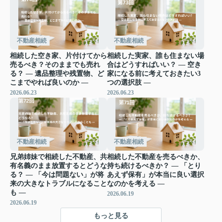
不動産相続
不動産相続
相続した空き家、片付けてから
相続した実家、誰も住まない場
売るべき？そのままでも売れ
合はどうすればいい？ ― 空き
る？ ― 遺品整理や残置物、ど
家になる前に考えておきたい3
こまでやれば良いのか ―
つの選択肢 ―
2026.06.23
2026.06.23
不動産相続
不動産相続
兄弟姉妹で相続した不動産、共
相続した不動産を売るべきか、
有名義のまま放置するとどうな
持ち続けるべきか？ ― 「とり
る？ ― 「今は問題ない」が将
あえず保有」が本当に良い選択
来の大きなトラブルになること
なのかを考える ―
も ―
2026.06.19
2026.06.19
もっと見る