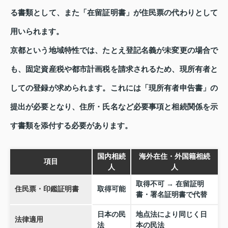
る書類として、また「在留証明書」が住民票の代わりとして
用いられます。
京都という地域特性では、たとえ登記名義が未変更の場合で
も、固定資産税や都市計画税を請求されるため、現所有者と
しての登録が求められます。これには「現所有者申告書」の
提出が必要となり、住所・氏名など必要事項と相続関係を示
す書類を添付する必要があります。
国内相続
海外在住・外国籍相続
項目
人
人
取得不可 → 在留証明
住民票・印鑑証明書
取得可能
書・署名証明書で代替
日本の民
地点法により同じく日
法律適用
法
本の民法