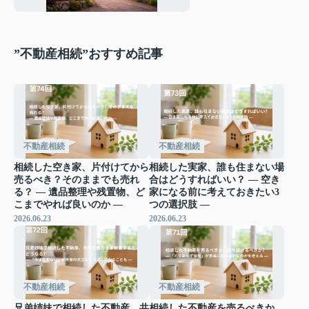
す ―
”不動産相続”おすすめ記事
不動産相続
不動産相続
相続した空き家、片付けてから
相続した実家、誰も住まない場
売るべき？そのままでも売れ
合はどうすればいい？ ― 空き
る？ ― 遺品整理や残置物、ど
家になる前に考えておきたい3
こまでやれば良いのか ―
つの選択肢 ―
2026.06.23
2026.06.23
不動産相続
不動産相続
兄弟姉妹で相続した不動産、共
相続した不動産を売るべきか、