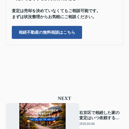
査定は売却を決めていなくてもご相談可能です。
まずは状況整理からお気軽にご相談ください。
相続不動産の無料相談はこちら
NEXT
右京区で相続した家の
査定はいつ依頼するべ
き？ ― 空き家になる前
2026.04.06
のタイミングが重要で