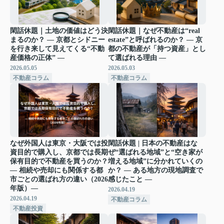
閑話休題｜土地の価値はどう決
閑話休題｜なぜ不動産は“real
まるのか？ ― 京都とシドニー
estate”と呼ばれるのか？ ― 京
を行き来して見えてくる“不動
都の不動産が「持つ資産」とし
産価格の正体” ―
て選ばれる理由 ―
2026.05.05
2026.05.03
不動産コラム
不動産コラム
なぜ外国人は東京・大阪では投
閑話休題 | 日本の不動産はな
資目的で購入し、京都では長期
ぜ“選ばれる地域”と“空き家が
保有目的で不動産を買うのか？
増える地域”に分かれていくの
― 相続や売却にも関係する都
か？ ― ある地方の現地調査で
市ごとの選ばれ方の違い（2026
感じたこと ―
年版）―
2026.04.19
2026.04.19
不動産コラム
不動産投資