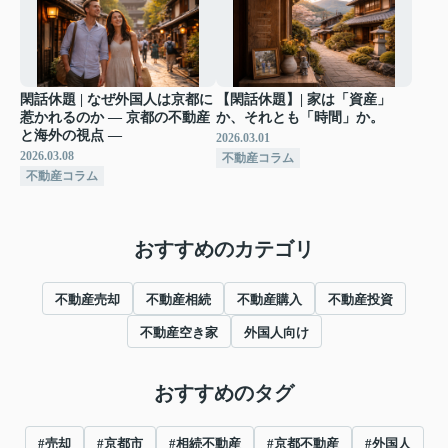
閑話休題 | なぜ外国人は京都に
【閑話休題】| 家は「資産」
惹かれるのか ― 京都の不動産
か、それとも「時間」か。
と海外の視点 ―
2026.03.01
2026.03.08
不動産コラム
不動産コラム
おすすめのカテゴリ
不動産売却
不動産相続
不動産購入
不動産投資
不動産空き家
外国人向け
おすすめのタグ
#売却
#京都市
#相続不動産
#京都不動産
#外国人