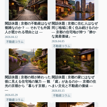
閑話休題 | 京都の不動産はなぜ
閑話休題 | 京都に住む人はなぜ
複雑なのか？ ― それでも外国
同じ地域に長く住み続けるのか
人が惹かれる理由とは ―
― 京都の住宅地が持つ「静か
な資産価値」 ―
2026.04.12
2026.04.05
不動産コラム
不動産コラム
閑話休題 | 京都の桜が終わった
閑話休題 | 京都の家にはなぜ
後に見える住宅地の魅力 ― 観
「庭」があるのか― 京都の住
光の京都から「暮らす京都」へ
まい文化と不動産の価値 ―
―
2026.03.15
2026.03.29
不動産コラム
不動産コラム