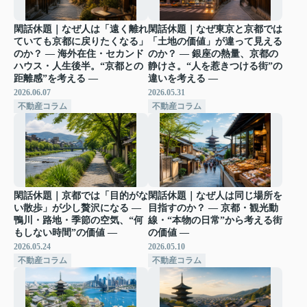
閑話休題｜なぜ人は「遠く離れ
閑話休題｜なぜ東京と京都では
ていても京都に戻りたくなる」
「土地の価値」が違って見える
のか？ ― 海外在住・セカンド
のか？ ― 銀座の熱量、京都の
ハウス・人生後半。“京都との
静けさ。“人を惹きつける街”の
距離感”を考える ―
違いを考える ―
2026.06.07
2026.05.31
不動産コラム
不動産コラム
閑話休題｜京都では「目的がな
閑話休題｜なぜ人は同じ場所を
い散歩」が少し贅沢になる ―
目指すのか？ ― 京都・観光動
鴨川・路地・季節の空気、“何
線・“本物の日常”から考える街
もしない時間”の価値 ―
の価値 ―
2026.05.24
2026.05.10
不動産コラム
不動産コラム