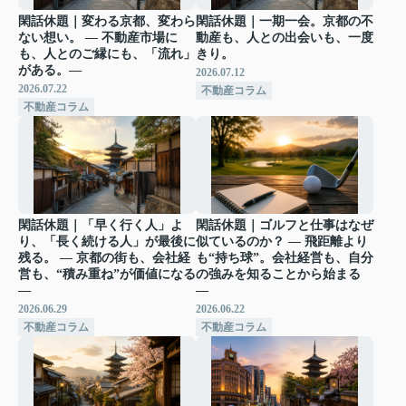
閑話休題｜変わる京都、変わら
閑話休題｜一期一会。京都の不
ない想い。 ― 不動産市場に
動産も、人との出会いも、一度
も、人とのご縁にも、「流れ」
きり。
がある。―
2026.07.12
2026.07.22
不動産コラム
不動産コラム
閑話休題｜「早く行く人」よ
閑話休題｜ゴルフと仕事はなぜ
り、「長く続ける人」が最後に
似ているのか？ ― 飛距離より
残る。 ― 京都の街も、会社経
も“持ち球”。会社経営も、自分
営も、“積み重ね”が価値になる
の強みを知ることから始まる
―
―
2026.06.29
2026.06.22
不動産コラム
不動産コラム