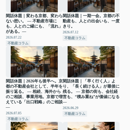
閑話休題｜変わる京都、変わら
閑話休題｜一期一会。京都の不
ない想い。 ― 不動産市場に
動産も、人との出会いも、一度
も、人とのご縁にも、「流れ」
きり。
がある。―
2026.07.12
2026.07.22
不動産コラム
不動産コラム
閑話休題｜2026年も後半へ。京
閑話休題｜「早く行く人」よ
都の不動産会社として、半年を
り、「長く続ける人」が最後に
振り返る。 ― 相続、海外から
残る。 ― 京都の街も、会社経
のご相談、事業用地。京都で増
営も、“積み重ね”が価値になる
えている「出口戦略」のご相談
―
―
2026.06.29
2026.07.05
不動産コラム
不動産コラム