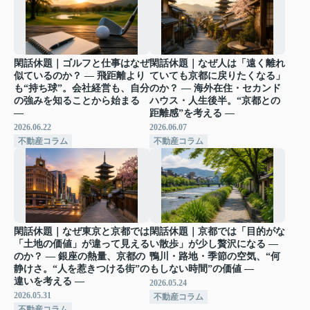
閑話休題｜ゴルフと仕事はなぜ
閑話休題｜なぜ人は「遠く離れ
似ているのか？ ― 飛距離より
ていても京都に戻りたくなる」
も“持ち球”。会社経営も、自分
のか？ ― 海外在住・セカンド
の強みを知ることから始まる
ハウス・人生後半。“京都との
―
距離感”を考える ―
2026.06.22
2026.06.07
不動産コラム
不動産コラム
閑話休題｜なぜ東京と京都では
閑話休題｜京都では「目的がな
「土地の価値」が違って見える
い散歩」が少し贅沢になる ―
のか？ ― 銀座の熱量、京都の
鴨川・路地・季節の空気、“何
静けさ。“人を惹きつける街”の
もしない時間”の価値 ―
違いを考える ―
2026.05.24
2026.05.31
不動産コラム
不動産コラム