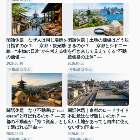
閑話休題｜なぜ人は同じ場所を
閑話休題｜土地の価値はどう決
目指すのか？ ― 京都・観光動
まるのか？ ― 京都とシドニー
線・“本物の日常”から考える街
を行き来して見えてくる“不動
の価値 ―
産価格の正体” ―
2026.05.10
2026.05.05
不動産コラム
不動産コラム
閑話休題｜なぜ不動産は“real
閑話休題｜京都のロードサイド
estate”と呼ばれるのか？ ― 京
不動産はなぜ難しいのか？ ―
都の不動産が「持つ資産」とし
広い土地があっても自由に使え
て選ばれる理由 ―
ない街の理由 ―
2026.05.03
2026.04.26
不動産コラム
不動産コラム