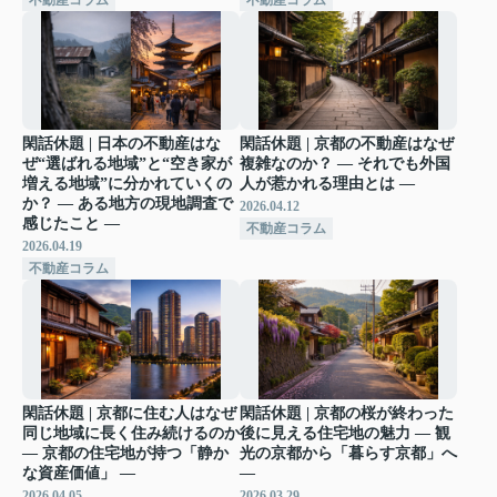
閑話休題 | 日本の不動産はな
閑話休題 | 京都の不動産はなぜ
ぜ“選ばれる地域”と“空き家が
複雑なのか？ ― それでも外国
増える地域”に分かれていくの
人が惹かれる理由とは ―
か？ ― ある地方の現地調査で
2026.04.12
感じたこと ―
不動産コラム
2026.04.19
不動産コラム
閑話休題 | 京都に住む人はなぜ
閑話休題 | 京都の桜が終わった
同じ地域に長く住み続けるのか
後に見える住宅地の魅力 ― 観
― 京都の住宅地が持つ「静か
光の京都から「暮らす京都」へ
な資産価値」 ―
―
2026.04.05
2026.03.29