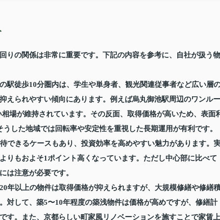
ト
回りの関係は非常に重要です。下記の内容を参考に、自社が扱う
の駅徒歩10分圏内は、学生や単身者、観光関連従事者など広い層
抑えられやすい傾向にあります。例えば烏丸御池駅周辺のワンル
高い相場が維持されています。その反面、取得価格が高いため、表面
そうした地域では回転率や安定性を重視した長期運用が有利です。
期待できるケースもあり、投資効率を高めやすい魅力があります。
よりもおよそ1ポイント高くなっています。ただし中心部に比べて
には注意が必要です。
20年以上の物件は取得価格が抑えられますが、大規模修繕や修繕
。対して、築5〜10年程度の築浅物件は価格が高めですが、修繕計
です。また、京都らしい町家風リノベーションを施すことで家賃