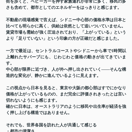
街を歩くと、ベビーカーを押す家族連れが非常に多く、移民の多
さも含めて、都市としてのエネルギーをはっきりと感じます。
不動産の現場感覚で言えば、シドニー中心部の価格水準は日本と
比べても明らかに高く、供給は依然として追いついていません。
賃貸市場も需給が強く圧迫されており、「上がっている」という
より「足りていない」という印象の方が正確だと感じました。
一方で最近は、セントラルコーストやシドニーから車で1時間以
上離れたサバーブにも、じわじわと価格の動きが出てきていま
す。
中心部が限界に近づき、人が外へ押し出されていく——そんな構
造的な変化が、静かに進んでいるように見えます。
この視点から日本を見ると、東京や大阪の都心部はすでにかなり
価格が上がっているものの、まだ完全に評価されきったとは言い
切れないようにも感じます。
確かに日本は、オーストラリアのように移民や出生率が経済を強
く押し上げる構造ではありません。
それでも、世界各国を訪れた人が共通して感じる
・都市の清潔さ