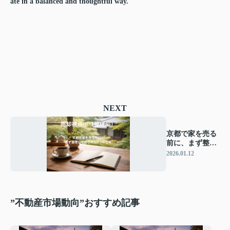
ate in a balanced and thoughtful way.
NEXT
京都で家を売る
前に、まず整理
しておきたい3
2026.01.12
つのこと
”不動産市場動向”おすすめ記事