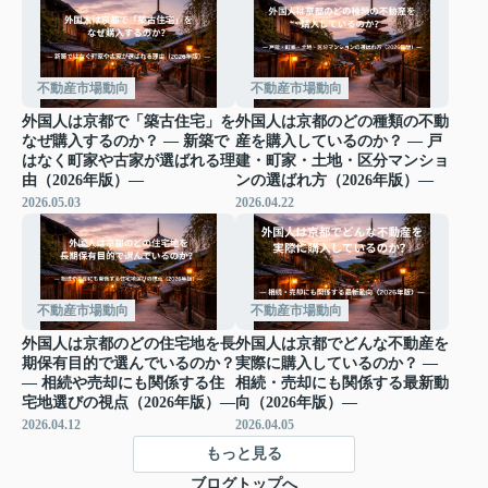
不動産市場動向
不動産市場動向
外国人は京都で「築古住宅」を
外国人は京都のどの種類の不動
なぜ購入するのか？ ― 新築で
産を購入しているのか？ ― 戸
はなく町家や古家が選ばれる理
建・町家・土地・区分マンショ
由（2026年版）―
ンの選ばれ方（2026年版）―
2026.05.03
2026.04.22
不動産市場動向
不動産市場動向
外国人は京都のどの住宅地を長
外国人は京都でどんな不動産を
期保有目的で選んでいるのか？
実際に購入しているのか？ ―
― 相続や売却にも関係する住
相続・売却にも関係する最新動
宅地選びの視点（2026年版）―
向（2026年版）―
2026.04.12
2026.04.05
もっと見る
ブログトップへ