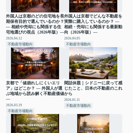
外国人は京都のどの住宅地を長
外国人は京都でどんな不動産を
期保有目的で選んでいるのか？
実際に購入しているのか？ ―
― 相続や売却にも関係する住
相続・売却にも関係する最新動
宅地選びの視点（2026年版）―
向（2026年版）―
2026.04.12
2026.04.05
不動産市場動向
不動産市場動向
京都で「値崩れしにくいエリ
閑話休題｜シドニーに戻って感
ア」はどこか？ ― 外国人が選
じたこと、日本の不動産のこれ
ぶ地域から読み解く不動産価値
から
―
2026.01.11
2026.03.19
不動産市場動向
不動産市場動向