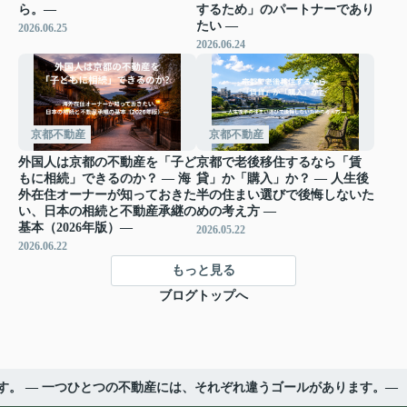
ら。―
するため」のパートナーであり
たい ―
2026.06.25
2026.06.24
京都不動産
京都不動産
外国人は京都の不動産を「子ど
京都で老後移住するなら「賃
もに相続」できるのか？ ― 海
貸」か「購入」か？ ― 人生後
外在住オーナーが知っておきた
半の住まい選びで後悔しないた
い、日本の相続と不動産承継の
めの考え方 ―
基本（2026年版）―
2026.05.22
2026.06.22
もっと見る
ブログトップへ
す。 ― 一つひとつの不動産には、それぞれ違うゴールがあります。―