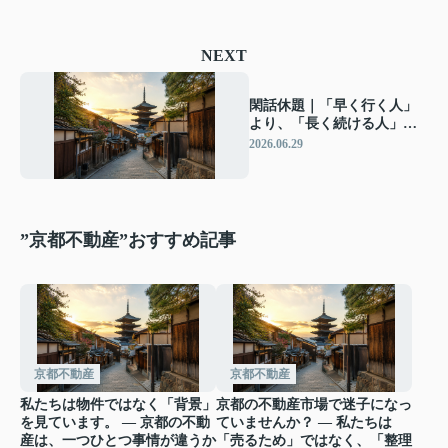
NEXT
閑話休題｜「早く行く人」
より、「長く続ける人」が
最後に残る。 ― 京都の街
2026.06.29
も、会社経営も、“積み重
ね”が価値になる ―
”京都不動産”おすすめ記事
京都不動産
京都不動産
私たちは物件ではなく「背景」
京都の不動産市場で迷子になっ
を見ています。 ― 京都の不動
ていませんか？ ― 私たちは
産は、一つひとつ事情が違うか
「売るため」ではなく、「整理