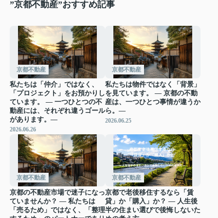
”京都不動産”おすすめ記事
京都不動産
京都不動産
私たちは「仲介」ではなく、
私たちは物件ではなく「背景」
「プロジェクト」をお預かりし
を見ています。 ― 京都の不動
ています。 ― 一つひとつの不
産は、一つひとつ事情が違うか
動産には、それぞれ違うゴール
ら。―
があります。―
2026.06.25
2026.06.26
京都不動産
京都不動産
京都の不動産市場で迷子になっ
京都で老後移住するなら「賃
ていませんか？ ― 私たちは
貸」か「購入」か？ ― 人生後
「売るため」ではなく、「整理
半の住まい選びで後悔しないた