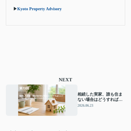
▶
Kyoto Property Advisory
NEXT
相続した実家、誰も住ま
ない場合はどうすればい
い？ ― 空き家になる前に
2026.06.23
考えておきたい3つの選択
肢 ―