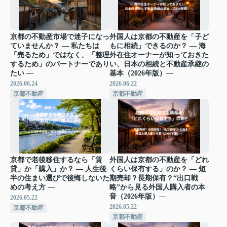
京都の不動産市場で迷子になっ
外国人は京都の不動産を「子ど
ていませんか？ ― 私たちは
もに相続」できるのか？ ― 海
「売るため」ではなく、「整理
外在住オーナーが知っておきた
するため」のパートナーであり
い、日本の相続と不動産承継の
たい ―
基本（2026年版）―
2026.06.24
2026.06.22
京都不動産
京都不動産
京都で老後移住するなら「賃
外国人は京都の不動産を「どれ
貸」か「購入」か？ ― 人生後
くらい保有する」のか？ ― 短
半の住まい選びで後悔しないた
期売却？長期保有？“出口戦
めの考え方 ―
略”から見る外国人購入者の本
音（2026年版）―
2026.05.22
2026.05.22
京都不動産
京都不動産