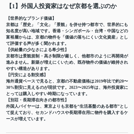
【1】外国人投資家はなぜ京都を選ぶのか
【世界的なブランド価値】
京都は「歴史」「文化」「景観」を併せ持つ都市で、世界的にも
知名度が高い地域です。香港・シンガポール・台湾・中国などの
富裕層からは、京都の物件を「価値の落ちにくい文化資産」とし
て評価する声が多く聞かれます。
【供給量の少なさによる希少性】
京都市は景観規制・高さ制限が厳しく、他都市のように再開発が
進みません。新築が増えにくいため、既存物件の価値が維持され
やすい構造があります。
【円安による割安感】
海外通貨ベースで見ると、京都の不動産価格は2019年比で約20〜
30%割安に見えるのが現状です。2023〜2025年は、海外投資家に
とっては購入しやすい時期になっています。
【別荘・長期滞在向きの都市性】
外国人バイヤーは、東京よりも京都を“生活基盤のある都市”とし
て捉えており、セカンドハウスや長期滞在用に物件を購入するケ
ースが増えています。