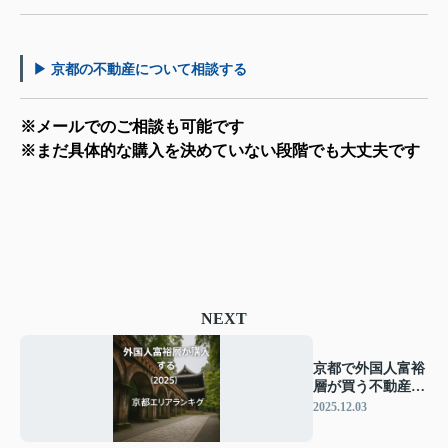
▶ 京都の不動産について相談する
※メールでのご相談も可能です
※まだ具体的な購入を決めていない段階でも大丈夫です
NEXT
京都で外国人富裕
層が買う不動産エ
リアランキング
2025.12.03
【2025年】