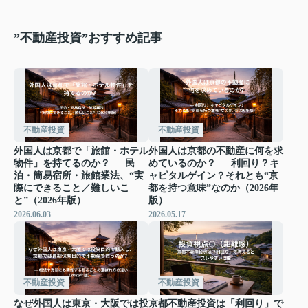
”不動産投資”おすすめ記事
不動産投資
不動産投資
外国人は京都で「旅館・ホテル
外国人は京都の不動産に何を求
物件」を持てるのか？ ― 民
めているのか？ ― 利回り？キ
泊・簡易宿所・旅館業法、“実
ャピタルゲイン？それとも“京
際にできること／難しいこ
都を持つ意味”なのか（2026年
と”（2026年版）―
版）―
2026.06.03
2026.05.17
不動産投資
不動産投資
なぜ外国人は東京・大阪では投
京都不動産投資は「利回り」で