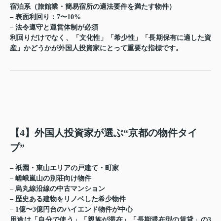
宿泊系（旅館業・簡易宿所の適法要件を満たす物件）
– 表面利回り：7〜10%
– 法令遵守と運営体制が必須
利回りだけでなく、「文化性」「希少性」「長期保有に適した資
産」かどうかが外国人投資家にとって重要な指標です。
【4】外国人投資家が選ぶ“京都の物件タイ
プ”
– 祇園・東山エリアの戸建て・町家
– 嵯峨嵐山の別荘向け物件
– 烏丸線沿線の中古マンション
– 歴史ある建物をリノベした希少物件
– 1億〜3億円台のハイエンド物件が中心
用途は「自分で使う」「親族が滞在」「長期滞在型の賃貸」の3