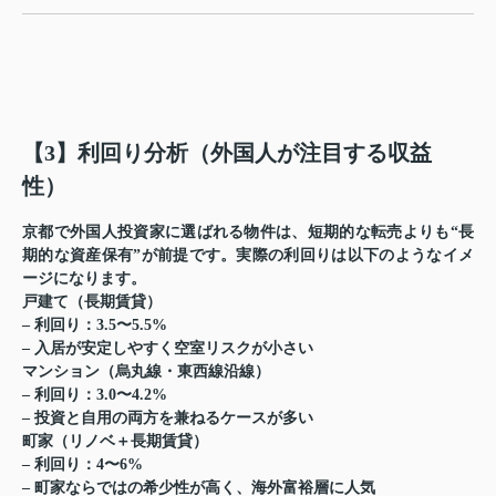
【3】利回り分析（外国人が注目する収益
性）
京都で外国人投資家に選ばれる物件は、短期的な転売よりも“長
期的な資産保有”が前提です。実際の利回りは以下のようなイメ
ージになります。
戸建て（長期賃貸）
– 利回り：3.5〜5.5%
– 入居が安定しやすく空室リスクが小さい
マンション（烏丸線・東西線沿線）
– 利回り：3.0〜4.2%
– 投資と自用の両方を兼ねるケースが多い
町家（リノベ＋長期賃貸）
– 利回り：4〜6%
– 町家ならではの希少性が高く、海外富裕層に人気