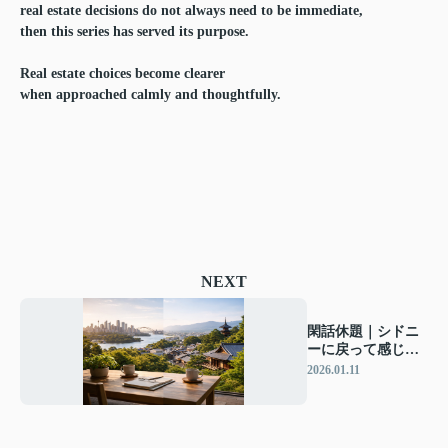
real estate decisions do not always need to be immediate,
then this series has served its purpose.
Real estate choices become clearer
when approached calmly and thoughtfully.
NEXT
閑話休題｜シドニ
ーに戻って感じた
こと、日本の不動
2026.01.11
産のこれから