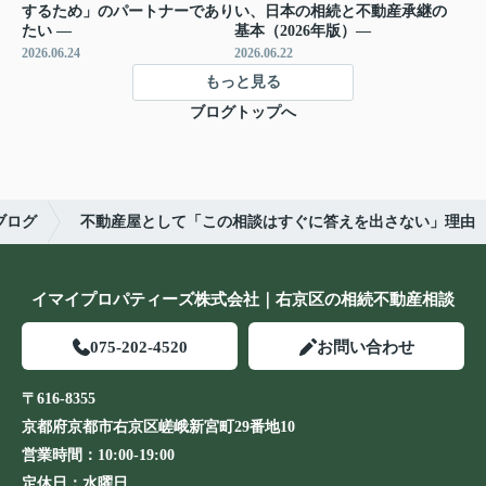
するため」のパートナーであり
い、日本の相続と不動産承継の
たい ―
基本（2026年版）―
2026.06.24
2026.06.22
もっと見る
ブログトップへ
ブログ
不動産屋として「この相談はすぐに答えを出さない」理由
イマイプロパティーズ株式会社｜右京区の相続不動産相談
075-202-4520
お問い合わせ
〒616-8355
京都府京都市右京区嵯峨新宮町29番地10
営業時間：
10:00-19:00
定休日：
水曜日