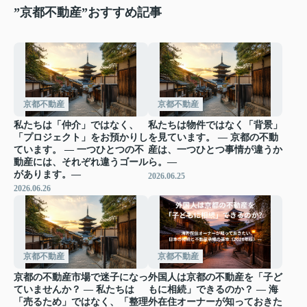
”京都不動産”おすすめ記事
京都不動産
京都不動産
私たちは「仲介」ではなく、
私たちは物件ではなく「背景」
「プロジェクト」をお預かりし
を見ています。 ― 京都の不動
ています。 ― 一つひとつの不
産は、一つひとつ事情が違うか
動産には、それぞれ違うゴール
ら。―
があります。―
2026.06.25
2026.06.26
京都不動産
京都不動産
京都の不動産市場で迷子になっ
外国人は京都の不動産を「子ど
ていませんか？ ― 私たちは
もに相続」できるのか？ ― 海
「売るため」ではなく、「整理
外在住オーナーが知っておきた